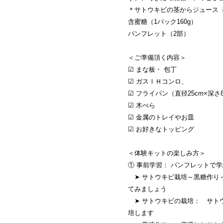
＊サトウキビの茎からジュース（
含蜜糖（1パック160g）
パンフレット（2部）
＜ご準備頂く内容＞
☑ まな板・ 包丁
☑ ガスＩＨコンロ、
☑ フライパン（直径25cm×深さ
☑ 木べら
☑ 金属のトレイやお皿
☑ お好きなトッピング
＜体験キットの楽しみ方＞
① 事前学習： パンフレットで
➤ サトウキビ栽培～黒糖作り
てみましょう
➤ サトウキビの栽培： サト
培します