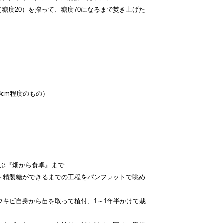
糖度20）を搾って、糖度70になるまで焚き上げた
8cm程度のもの）
学ぶ『畑から食卓』まで
～精製糖ができるまでの工程をパンフレットで眺め
ウキビ自身から苗を取って植付、1～1年半かけて栽