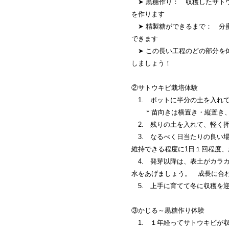
➤ 黒糖作り： 収穫したサト
を作ります
➤ 精製糖ができるまで： 分
できます
➤ この長い工程のどの部分を
しましょう！
②サトウキビ栽培体験
1. ポットに半分の土を入れ
＊苗向きは横置き・縦置き、
2. 残りの土を入れて、軽く
3. なるべく日当たりの良い
維持できる程度に1日１回程度
4. 発芽以降は、表土がカラ
水をあげましょう。 成長に合
5. 上手に育てて冬に収穫を
③かじる～黒糖作り体験
1. １年経ってサトウキビが