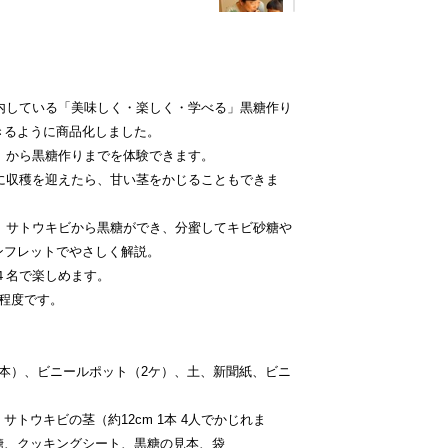
内している「美味しく・楽しく・学べる」黒糖作り
きるように商品化しました。
）から黒糖作りまでを体験できます。
に収穫を迎えたら、甘い茎をかじることもできま
 サトウキビから黒糖ができ、分蜜してキビ砂糖や
ンフレットでやさしく解説。
４名で楽しめます。
間程度です。
本）、ビニールポット（2ケ）、土、新聞紙、ビニ
トウキビの茎（約12cm 1本 4人でかじれま
糖、クッキングシート、黒糖の見本、袋