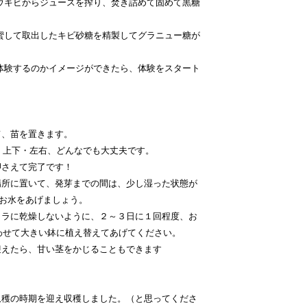
ウキビからジュースを搾り、焚き詰めて固めて黒糖
蜜して取出したキビ砂糖を精製してグラニュー糖が
体験するのかイメージができたら、体験をスタート
て、苗を置きます。
上下・左右、どんなでも大丈夫です。
押さえて完了です！
場所に置いて、発芽までの間は、少し湿った状態が
、お水をあげましょう。
カラに乾燥しないように、２～３日に１回程度、お
わせて大きい鉢に植え替えてあげてください。
迎えたら、甘い茎をかじることもできます
収穫の時期を迎え収穫しました。（と思ってくださ