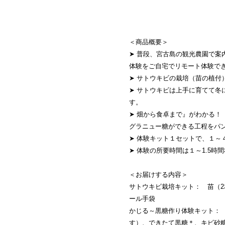
＜商品概要＞
➤ 普段、宮古島の観光農園で案
体験をご自宅でリモート体験で
➤ サトウキビの栽培（苗の植付
➤ サトウキビは上手に育てて冬
す。
➤ 畑から食卓まで』がわかる！
グラニュー糖ができる工程をパ
➤ 体験キット１セットで、１～
➤ 体験の所要時間は１～1.5時
＜お届けする内容＞
サトウキビ栽培キット： 苗（2
ール手袋
かじる～黒糖作り体験キット： サ
す）、できたて黒糖＊、キビ砂