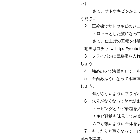
い）
さて、サトウキビをかじって
ください
2. 圧搾機でサトウキビのジュ
トロ～っとした蜜になってき
さて、仕上げの工程を体験
動画はコチラ →
https://yout
3. フライパンに黒糖蜜を入
しょう
4. 強めの火で沸騰させて、
5. 全面あぶくになって水蒸
しょう。
焦がさないようにフライパン
6. 水分がなくなって焚き詰
トッピングとキビ砂糖を入れ
＊キビ砂糖も味見してみま
ムラが無いように全体をよ
7. もったりと重くなって、
固める準備。