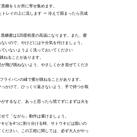
糖を１か所に寄せ集めます。
たトレイの上に流します ⇒ 冷えて固まったら完成
、黒糖蜜は120度程度の高温になります。また、蜜
れないので、やけどには十分気を付けましょう。
ていないようよく洗っておいてください
跳ねることがあります。
が飛び跳ねないよう、やさしくかき混ぜてくださ
ライパンの縁で蜜が跳ねることがあります。
っかけて、ひっくり返さないよう、手で持つか取
がするなど、あっと思ったら慌てずにまずは火を
せて「ながら」動作は避けましょう。
ウキビを4つに割り分ける時、サトウキビは固いの
てください。この工程に関しては、必ず大人がやっ