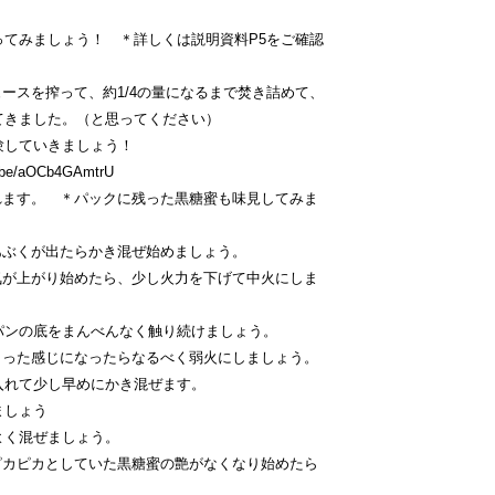
みましょう！ ＊詳しくは説明資料P5をご確認
ースを搾って、約1/4の量になるまで焚き詰めて、
ました。（と思ってください）
していきましょう！
u.be/aOCb4GAmtrU
れます。 ＊パックに残った黒糖蜜も味見してみま
あぶくが出たらかき混ぜ始めましょう。
気が上がり始めたら、少し火力を下げて中火にしま
の底をまんべんなく触り続けましょう。
まった感じになったらなるべく弱火にしましょう。
て少し早めにかき混ぜます。
しょう
く混ぜましょう。
ピカピカとしていた黒糖蜜の艶がなくなり始めたら