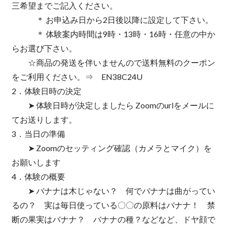
三希望までご記入ください。
＊ お申込み日から2日後以降に設定して下さい。
＊ 体験案内時間は9時・13時・16時・任意の中か
らお選び下さい。
☆商品の発送を伴いませんので送料無料のクーポン
をご利用ください。⇒ EN38C24U
2．体験日時の決定
➤ 体験日時が決定しましたら Zoomのurlをメールに
てお送りします。
3．当日の準備
➤ Zoomのセッティング確認（カメラとマイク）を
お願いします
4．体験の概要
➤ バナナは木じゃない？ 何でバナナは曲がってい
るの？ 実は毎日使っている〇〇の原料はバナナ！ 禁
断の果実はバナナ？ バナナの種？などなど、ドヤ顔で