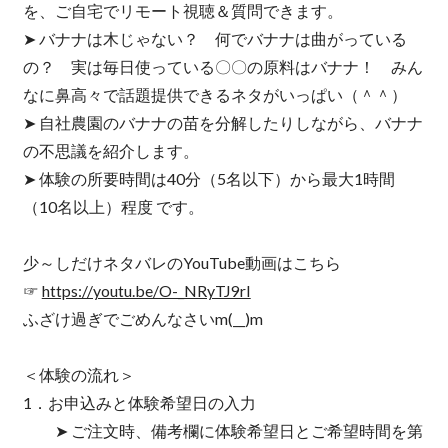
を、ご自宅でリモート視聴＆質問できます。
➤ バナナは木じゃない？ 何でバナナは曲がっている
の？ 実は毎日使っている〇〇の原料はバナナ！ みん
なに鼻高々で話題提供できるネタがいっぱい（＾＾）
➤ 自社農園のバナナの苗を分解したりしながら、バナナ
の不思議を紹介します。
➤ 体験の所要時間は40分（5名以下）から最大1時間
（10名以上）程度 です。
少～しだけネタバレのYouTube動画はこちら
☞
https://youtu.be/O-_NRyTJ9rI
ふざけ過ぎでごめんなさいm(__)m
＜体験の流れ＞
1．お申込みと体験希望日の入力
➤ ご注文時、備考欄に体験希望日とご希望時間を第