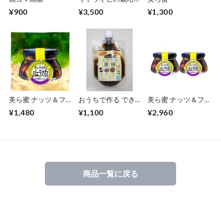
黒糖作りまで 『サ
¥900
¥3,500
¥1,300
トウキビの魅力丸か
じり』 体験キット
美ら蜜 ナッツ＆フ
おうちで作る でき
美ら蜜 ナッツ＆フ
ルーツポット
たて黒糖
ルーツポット 【２
¥1,480
¥1,100
¥2,960
ポットギフト】
商品一覧に戻る